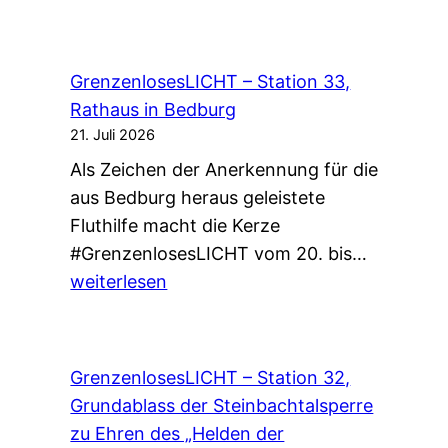
e
u
t
GrenzenlosesLICHT – Station 33,
e
Rathaus in Bedburg
w
21. Juli 2026
ä
Als Zeichen der Anerkennung für die
r
aus Bedburg heraus geleistete
e
Fluthilfe macht die Kerze
V
G
#GrenzenlosesLICHT vom 20. bis…
a
r
weiterlesen
n
e
e
n
s
z
s
GrenzenlosesLICHT – Station 32,
e
a
Grundablass der Steinbachtalsperre
n
2
zu Ehren des „Helden der