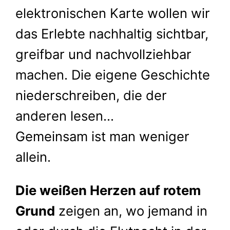
d
elektronischen Karte wollen wir
e
das Erlebte nachhaltig sichtbar,
n
greifbar und nachvollziehbar
d
e
machen. Die eigene Geschichte
r
niederschreiben, die der
S
t
anderen lesen…
e
Gemeinsam ist man weniger
i
n
allein.
b
a
Die weißen Herzen auf rotem
c
Grund
zeigen an, wo jemand in
h
t