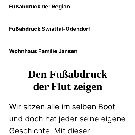
r
Fußabdruck der Region
e
z
Fußabdruck Swisttal-Odendorf
u
E
h
Wohnhaus Familie Jansen
r
e
Den Fußabdruck
n
d
der Flut zeigen
e
s
Wir sitzen alle im selben Boot
„
H
und doch hat jeder seine eigene
e
Geschichte. Mit dieser
l