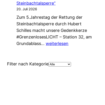
l
5
Steinbachtalsperre“
o
J
20. Juli 2026
s
a
Zum 5.Jahrestag der Rettung der
e
h
Steinbachtalsperre durch Hubert
s
r
Schilles macht unsere Gedenkkerze
L
e
#GrenzenlosesLICHT – Station 32, am
I
a
G
Grundablass…
weiterlesen
C
l
r
H
t
e
T
g
n
Filter nach Kategorie
–
e
z
S
w
e
t
o
n
a
r
l
t
d
o
i
e
s