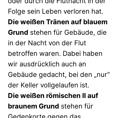
oder durch die Flutnacht in der
a
Folge sein Leben verloren hat.
l
s
Die weißen Tränen auf blauem
p
Grund
stehen für Gebäude, die
e
r
in der Nacht von der Flut
r
betroffen waren. Dabei haben
e
wir ausdrücklich auch an
“
Gebäude gedacht, bei den „nur“
der Keller vollgelaufen ist.
Die weißen römischen II auf
braunem Grund
stehen für
Gedenkorte gegen das