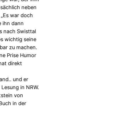
tsächlich neben
h „Es war doch
e ihn dann
 nach Swisttal
s wichtig seine
gbar zu machen.
ine Prise Humor
hat direkt
and.. und er
e Lesung in NRW.
tstein von
Buch in der