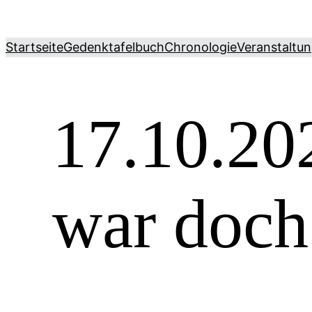
Zum
Inhalt
Startseite
Gedenktafelbuch
Chronologie
Veranstaltu
springen
17.10.20
war doch