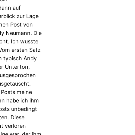
dann auf
rblick zur Lage
inen Post von
dy Neumann. Die
scht. Ich wusste
. Vom ersten Satz
h typisch Andy.
er Unterton,
 ausgesprochen
usgetauscht.
 Posts meine
nn habe ich ihm
Posts unbedingt
en. Diese
ht verloren
zige war, der ihm