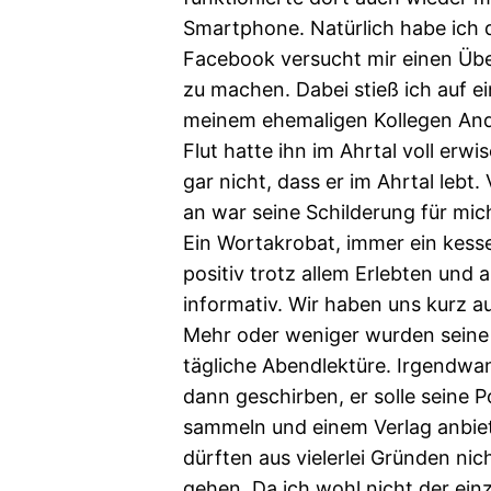
Smartphone. Natürlich habe ich 
Facebook versucht mir einen Übe
zu machen. Dabei stieß ich auf e
meinem ehemaligen Kollegen An
Flut hatte ihn im Ahrtal voll erwi
gar nicht, dass er im Ahrtal lebt
an war seine Schilderung für mic
Ein Wortakrobat, immer ein kess
positiv trotz allem Erlebten und
informativ. Wir haben uns kurz a
Mehr oder weniger wurden seine
tägliche Abendlektüre. Irgendwa
dann geschirben, er solle seine 
sammeln und einem Verlag anbiet
dürften aus vielerlei Gründen nic
gehen. Da ich wohl nicht der ein