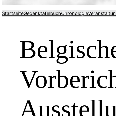
Startseite
Gedenktafelbuch
Chronologie
Veranstaltu
Belgisch
Vorberich
Ausstell