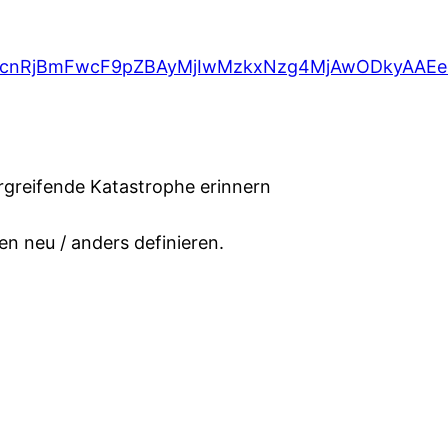
QBzcnRjBmFwcF9pZBAyMjIwMzkxNzg4MjAwODkyAA
greifende Katastrophe erinnern
en neu / anders definieren.