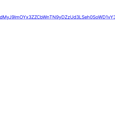
EedMyJ9lmOYx3ZZCbWnTN9yDZzUd3LSeh0SoWD1vY