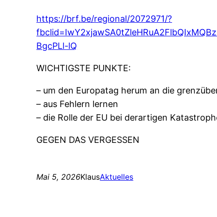
https://brf.be/regional/2072971/?
fbclid=IwY2xjawSA0tZleHRuA2FlbQIxM
BgcPLl-lQ
WICHTIGSTE PUNKTE:
– um den Europatag herum an die grenzüber
– aus Fehlern lernen
– die Rolle der EU bei derartigen Katastroph
GEGEN DAS VERGESSEN
Mai 5, 2026
Klaus
Aktuelles