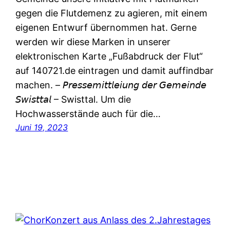
gegen die Flutdemenz zu agieren, mit einem
eigenen Entwurf übernommen hat. Gerne
werden wir diese Marken in unserer
elektronischen Karte „Fußabdruck der Flut“
auf 140721.de eintragen und damit auffindbar
machen. – 𝘗𝘳𝘦𝘴𝘴𝘦𝘮𝘪𝘵𝘵𝘭𝘦𝘪𝘶𝘯𝘨 𝘥𝘦𝘳 𝘎𝘦𝘮𝘦𝘪𝘯𝘥𝘦
𝘚𝘸𝘪𝘴𝘵𝘵𝘢𝘭 – Swisttal. Um die
Hochwasserstände auch für die…
Juni 19, 2023