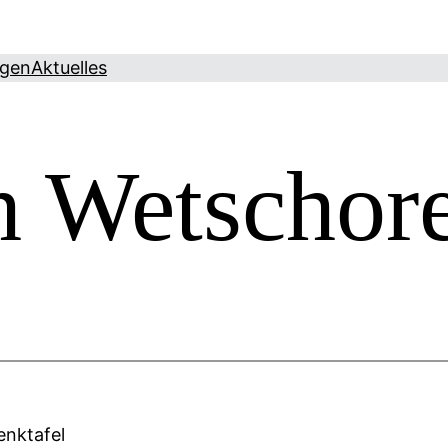
ngen
Aktuelles
h Wetschor
enktafel