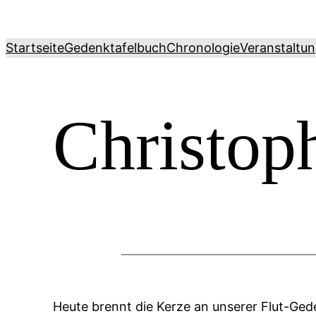
Zum
Inhalt
Startseite
Gedenktafelbuch
Chronologie
Veranstaltu
springen
Christop
Heute brennt die Kerze an unserer Flut-Ged