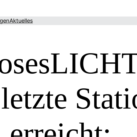
ngen
Aktuelles
osesLICHT 
 letzte Stat
 erreicht: