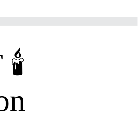
️
ion