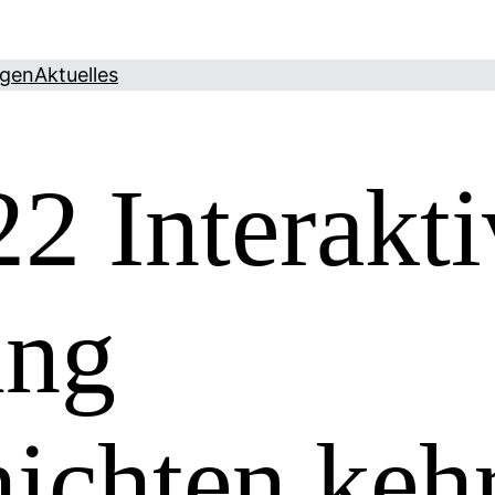
ngen
Aktuelles
2 Interakt
ung
ichten keh