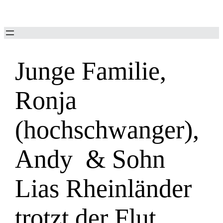
Zum
Inhalt
springen
Junge Familie,
Ronja
(hochschwanger),
Andy & Sohn
Lias Rheinländer
trotzt der Flut