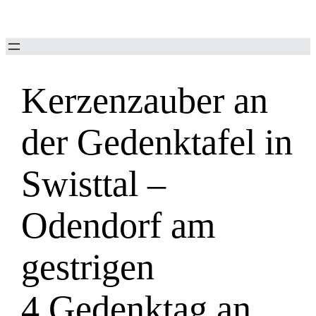
Zum
Inhalt
springen
Kerzenzauber an
der Gedenktafel in
Swisttal –
Odendorf am
gestrigen
4.Gedenktag an