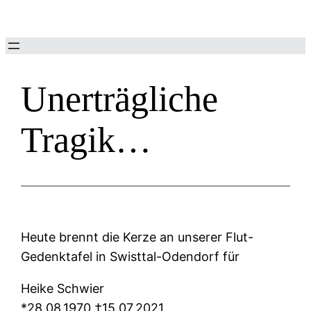
Zum
Inhalt
springen
Unerträgliche
Tragik…
Heute brennt die Kerze an unserer Flut-
Gedenktafel in Swisttal-Odendorf für
Heike Schwier
*28.08.1970 †15.07.2021