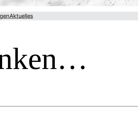
ngen
Aktuelles
enken…