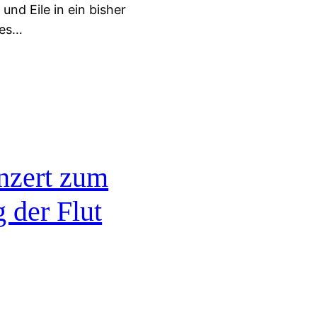
und Eile in ein bisher
nes…
nzert zum
g der Flut