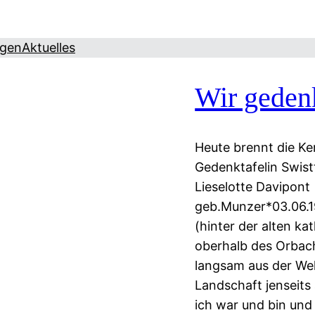
ngen
Aktuelles
Wir gede
Heute brennt die Ke
Gedenktafelin Swist
Lieselotte Davipont
geb.Munzer*03.06.1
(hinter der alten ka
oberhalb des Orbach
langsam aus der Wel
Landschaft jenseits
ich war und bin und