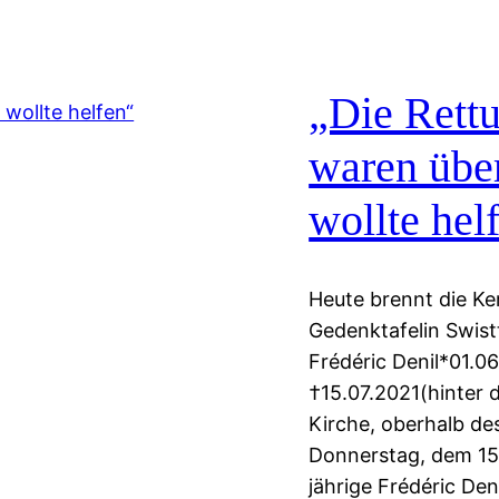
„Die Rettu
waren über
wollte hel
Heute brennt die Ke
Gedenktafelin Swist
Frédéric Denil*01.06
†15.07.2021(hinter d
Kirche, oberhalb d
Donnerstag, dem 15
jährige Frédéric De