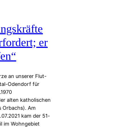
ngskräfte
fordert; er
fen“
rze an unserer Flut-
tal-Odendorf für
.1970
er alten katholischen
es Orbachs). Am
.07.2021 kam der 51-
nil im Wohngebiet