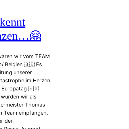
 kennt
enzen…🤗
waren wir vom TEAM
 Belgien 🇧🇪.Es
itung unserer
atastrophe im Herzen
 Europatag 🇪🇺
 wurden wir als
germeister Thomas
em Team empfangen.
er den
 Pascal Arimont