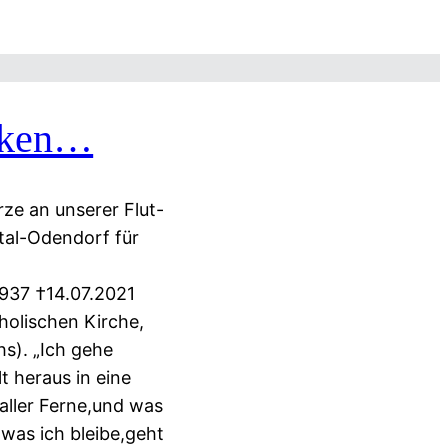
nken…
rze an unserer Flut-
tal-Odendorf für
937 †14.07.2021
tholischen Kirche,
s). „Ich gehe
t heraus in eine
 aller Ferne,und was
 was ich bleibe,geht