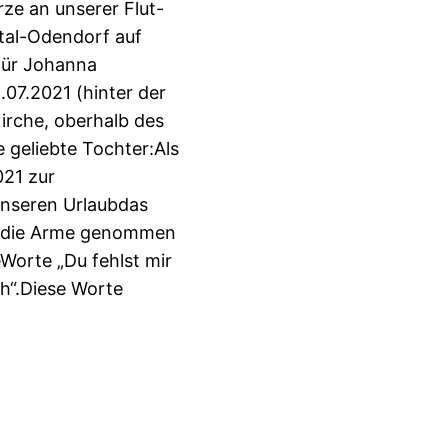
rze an unserer Flut-
tal-Odendorf auf
für Johanna
.07.2021 (hinter der
Kirche, oberhalb des
 geliebte Tochter:Als
021 zur
unseren Urlaubdas
in die Arme genommen
Worte „Du fehlst mir
ch“.Diese Worte